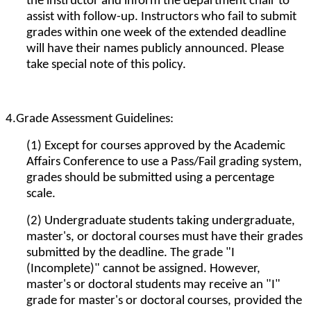
the instructor and inform the department chair to
assist with follow-up. Instructors who fail to submit
grades within one week of the extended deadline
will have their names publicly announced. Please
take special note of this policy.
4.Grade Assessment Guidelines:
(1) Except for courses approved by the Academic
Affairs Conference to use a Pass/Fail grading system,
grades should be submitted using a percentage
scale.
(2) Undergraduate students taking undergraduate,
master's, or doctoral courses must have their grades
submitted by the deadline. The grade "I
(Incomplete)" cannot be assigned. However,
master's or doctoral students may receive an "I"
grade for master's or doctoral courses, provided the