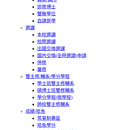
逕修博士
雙聯學位
自請退學
選課
本校選課
校際選課
出國交換選課
國內交換(全時選讀)申請
停修
暑修
雙主修/輔系/學分學程
學士班雙主修輔系
碩博士班雙修輔系
學分學程(微學程)
跨校雙主修輔系
成績/抵免
等第制專區
抵免學分