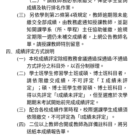
（二）。
請教師務必依限繳交，俾便學生查詢
成績及執行排名作業。
(三)
另依學則第
25
條第
4
項規定，教師逾期限未能
繳交全部成績，由教務處通知授課教師，並副
知開課學系（所、學程）主任協助催繳，逾規
定期限一週仍未補交成績者，上網公告教師名
單。請授課教師特別留意。
四、
成績評定方式說明
(一)
本校成績評定除經教務會議通過採通過
/
不通過
方式評分之科目外，以百分制辦理。
(二)
學士班學生修習學士班或碩、博士班科目者，
請依限繳交成績，不可評定「Ｉ成績未評
定」；碩、博士班學生修習碩、博士班科目，
得以先評定「
I
成績未評定」，但至遲應於次學
期期末考試開始前完成成績評定。
(三)
配合各校成績作業時程，校際選課學生成績須
依限繳交，不可評定為「
I
成績未評定」。
(四)
二位以上教師合開或教師為詳備註科目，將另
送紙本成績報告單。