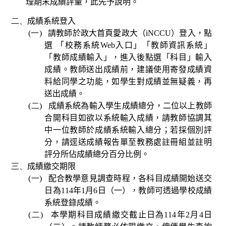
理期末成績評量，此先予說明。
二、
成績系統登入
(一)
請教師於政大首頁愛政大（
iNCCU
）登入，點
選 「校務系統
Web
入口」「教師資訊系統」
「教師成績輸入」，進入後點選「科目」輸入
成績。教師送出成績前，建議使用寄發成績資
料給同學之功能，如學生對成績並無疑義，再
送出成績。
(二)
成績系統為輸入學生成績總分，二位以上教師
合開科目如欲以系統輸入成績，請教師協調其
中一位教師於成績系統輸入總分；若採個別評
分，請逕送成績報告單至教務處註冊組並註明
評分所佔成績總分百分比例。
三、
成績繳交期限
(一)
配合教學意見調查時程，各科目成績開始送交
日為
114
年
1
月
6
日（一），教師可透過學校成績
系統登錄成績。
(二)
本學期
科目成績繳交截止日為
114
年
2
月
4
日