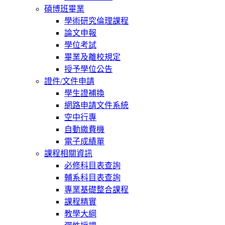
碩博班畢業
學術研究倫理課程
論文申報
學位考試
畢業及離校規定
授予學位公告
證件/文件申請
學生證補換
網路申請文件系統
空中行專
自動繳費機
電子成績單
課程相關資訊
必修科目表查詢
輔系科目表查詢
專業基礎整合課程
課程精實
教學大綱