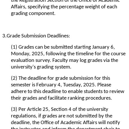
the Registration Section of the Office of Academic
Affairs, specifying the percentage weight of each
grading component.
3.Grade Submission Deadlines:
(1) Grades can be submitted starting January 6,
Monday, 2025, following the timeline for the course
evaluation survey. Faculty may log grades via the
university's grading system.
(2) The
deadline
for grade submission for this
semester is February 4, Tuesday, 2025. Please
adhere to this deadline to enable students to review
their grades and facilitate ranking procedures.
(3) Per Article 25, Section 4 of the university
regulations, if grades are not submitted by the
deadline, the Office of Academic Affairs will notify