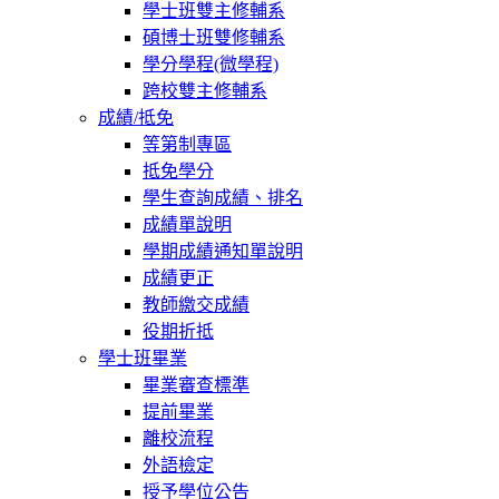
學士班雙主修輔系
碩博士班雙修輔系
學分學程(微學程)
跨校雙主修輔系
成績/抵免
等第制專區
抵免學分
學生查詢成績、排名
成績單說明
學期成績通知單說明
成績更正
教師繳交成績
役期折抵
學士班畢業
畢業審查標準
提前畢業
離校流程
外語檢定
授予學位公告