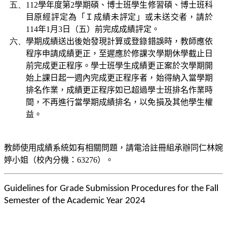
五、
112
學年度第
2
學期碩、博士班學生修習碩、博士班科
目原經評定為「Ｉ成績未評定」或未送交者，請於
114
年
1
月
3
日（五）前完成成績評定。
六、
學期成績送出後始發現計算或登錄錯誤時，教師應依
程序申請成績更正，至遲應於修課次學期休學截止日
前完成更正程序。學士班學生成績更正案於次學期開
始上課日起一週內完成更正程序者，始得納入當學期
排名作業，成績更正程序如已超過學士班排名作業時
間，不再進行當學期成績排名，以免損及其他學生權
益。
教師使用成績系統如有相關問題，請電洽註冊組承辦同仁林婉
婷小姐（校內分機：
63276
）。
Guidelines for Grade Submission Procedures for the Fall
Semester of the Academic Year 2024