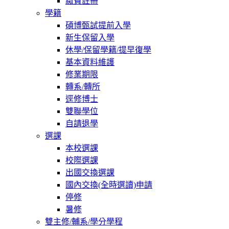
繳費註冊
學籍
碩博甄試提前入學
新生保留入學
休學/保留學籍/提早復學
基本資料維護
修業期限
轉系/轉所
逕修博士
雙聯學位
自請退學
選課
本校選課
校際選課
出國交換選課
國內交換(全時選讀)申請
停修
暑修
雙主修/輔系/學分學程