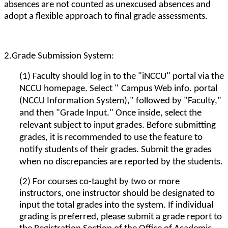
absences are not counted as unexcused absences and
adopt a flexible approach to final grade assessments.
2.Grade Submission System:
(1) Faculty should log in to the "iNCCU" portal via the
NCCU homepage. Select "
Campus Web info. portal
(NCCU Information System)," followed by "Faculty,"
and then "Grade Input." Once inside, select the
relevant subject to input grades. Before submitting
grades, it is recommended to use the feature to
notify students of their grades. Submit the grades
when no discrepancies are reported by the students.
(2) For courses co-taught by two or more
instructors, one instructor should be designated to
input the total grades into the system. If individual
grading is preferred, please submit a grade report to