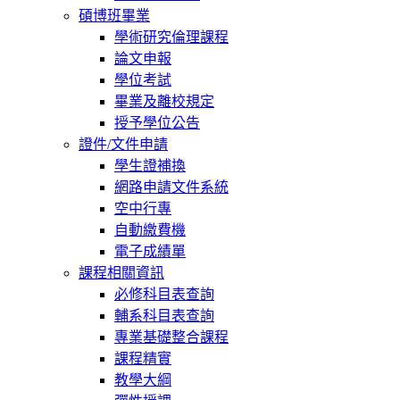
碩博班畢業
學術研究倫理課程
論文申報
學位考試
畢業及離校規定
授予學位公告
證件/文件申請
學生證補換
網路申請文件系統
空中行專
自動繳費機
電子成績單
課程相關資訊
必修科目表查詢
輔系科目表查詢
專業基礎整合課程
課程精實
教學大綱