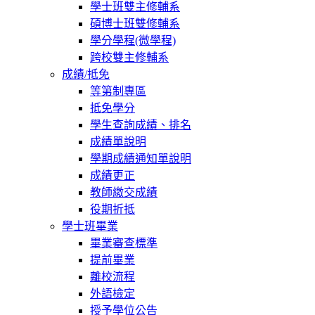
學士班雙主修輔系
碩博士班雙修輔系
學分學程(微學程)
跨校雙主修輔系
成績/抵免
等第制專區
抵免學分
學生查詢成績、排名
成績單說明
學期成績通知單說明
成績更正
教師繳交成績
役期折抵
學士班畢業
畢業審查標準
提前畢業
離校流程
外語檢定
授予學位公告