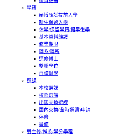
繳費註冊
學籍
碩博甄試提前入學
新生保留入學
休學/保留學籍/提早復學
基本資料維護
修業期限
轉系/轉所
逕修博士
雙聯學位
自請退學
選課
本校選課
校際選課
出國交換選課
國內交換(全時選讀)申請
停修
暑修
雙主修/輔系/學分學程