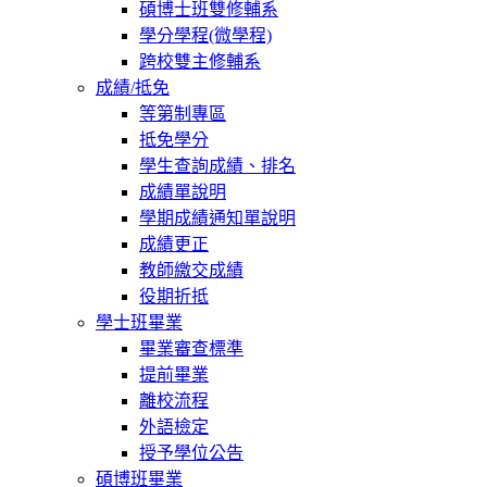
碩博士班雙修輔系
學分學程(微學程)
跨校雙主修輔系
成績/抵免
等第制專區
抵免學分
學生查詢成績、排名
成績單說明
學期成績通知單說明
成績更正
教師繳交成績
役期折抵
學士班畢業
畢業審查標準
提前畢業
離校流程
外語檢定
授予學位公告
碩博班畢業