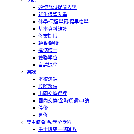
學籍
碩博甄試提前入學
新生保留入學
休學/保留學籍/提早復學
基本資料維護
修業期限
轉系/轉所
逕修博士
雙聯學位
自請退學
選課
本校選課
校際選課
出國交換選課
國內交換(全時選讀)申請
停修
暑修
雙主修/輔系/學分學程
學士班雙主修輔系