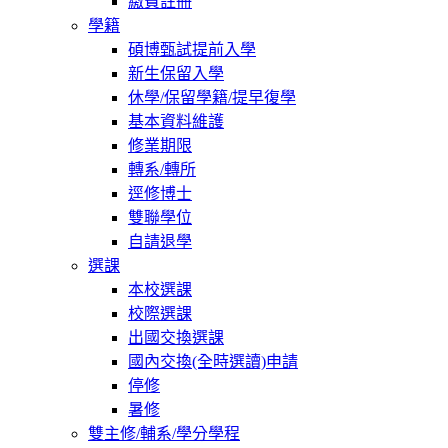
繳費註冊
學籍
碩博甄試提前入學
新生保留入學
休學/保留學籍/提早復學
基本資料維護
修業期限
轉系/轉所
逕修博士
雙聯學位
自請退學
選課
本校選課
校際選課
出國交換選課
國內交換(全時選讀)申請
停修
暑修
雙主修/輔系/學分學程