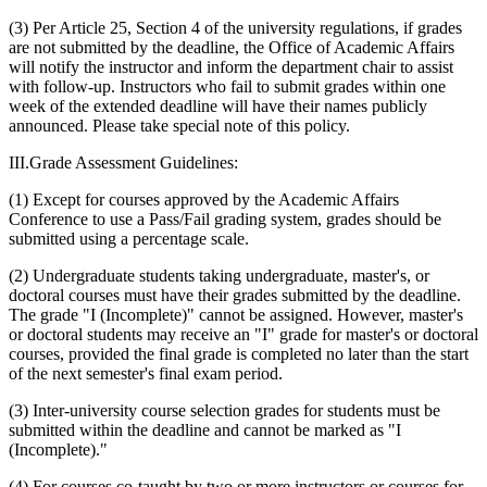
(3) Per Article 25, Section 4 of the university regulations, if grades
are not submitted by the deadline, the Office of Academic Affairs
will notify the instructor and inform the department chair to assist
with follow-up. Instructors who fail to submit grades within one
week of the extended deadline will have their names publicly
announced. Please take special note of this policy.
III.Grade Assessment Guidelines:
(1) Except for courses approved by the Academic Affairs
Conference to use a Pass/Fail grading system, grades should be
submitted using a percentage scale.
(2) Undergraduate students taking undergraduate, master's, or
doctoral courses must have their grades submitted by the deadline.
The grade "I (Incomplete)" cannot be assigned. However, master's
or doctoral students may receive an "I" grade for master's or doctoral
courses, provided the final grade is completed no later than the start
of the next semester's final exam period.
(3) Inter-university course selection grades for students must be
submitted within the deadline and cannot be marked as "I
(Incomplete)."
(4) For courses co-taught by two or more instructors or courses for