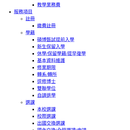
教學業務費
服務項目
註冊
繳費註冊
學籍
碩博甄試提前入學
新生保留入學
休學/保留學籍/提早復學
基本資料維護
修業期限
轉系/轉所
逕修博士
雙聯學位
自請退學
選課
本校選課
校際選課
出國交換選課