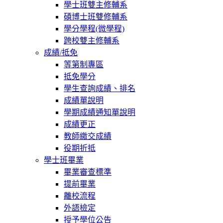
學士班雙主修輔系
碩博士班雙修輔系
學分學程(微學程)
跨校雙主修輔系
成績/抵免
等第制專區
抵免學分
學生查詢成績、排名
成績單說明
學期成績通知單說明
成績更正
教師繳交成績
役期折抵
學士班畢業
畢業審查標準
提前畢業
離校流程
外語檢定
授予學位公告