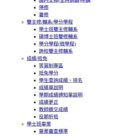
國內交換(全時選讀)申請
停修
暑修
雙主修/輔系/學分學程
學士班雙主修輔系
碩博士班雙修輔系
學分學程(微學程)
跨校雙主修輔系
成績/抵免
等第制專區
抵免學分
學生查詢成績、排名
成績單說明
學期成績通知單說明
成績更正
教師繳交成績
役期折抵
學士班畢業
畢業審查標準