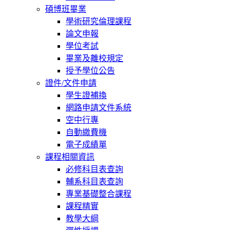
碩博班畢業
學術研究倫理課程
論文申報
學位考試
畢業及離校規定
授予學位公告
證件/文件申請
學生證補換
網路申請文件系統
空中行專
自動繳費機
電子成績單
課程相關資訊
必修科目表查詢
輔系科目表查詢
專業基礎整合課程
課程精實
教學大綱