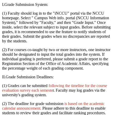
I.Grade Submission System:
(1) Faculty should log in to the "iNCCU" portal via the NCCU
homepage. Select " Campus Web info. portal (NCCU Information
System)," followed by "Faculty," and then "Grade Input." Once
inside, select the relevant subject to input grades. Before submitting
grades, it is recommended to use the feature to notify students of
their grades. Submit the grades when no discrepancies are reported
by the students.
(2) For courses co-taught by two or more instructors, one instructor
should be designated to input the total grades into the system. If
individual grading is preferred, please submit a grade report to the
Registration Section of the Office of Academic Affairs, specifying
the percentage weight of each grading component.
II.Grade Submission Deadlines:
(1) Grades can be submitted
following the timeline for the course
evaluation survey each semeste
r. Faculty may log grades via the
university's grading system.
(2) The deadline for grade submission
is based on the academic
calendar announcement.
Please adhere to this deadline to enable
students to review their grades and facilitate ranking procedures.