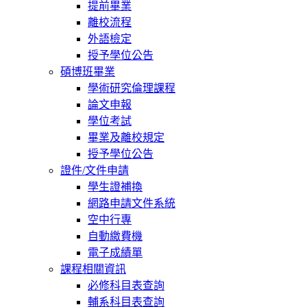
提前畢業
離校流程
外語檢定
授予學位公告
碩博班畢業
學術研究倫理課程
論文申報
學位考試
畢業及離校規定
授予學位公告
證件/文件申請
學生證補換
網路申請文件系統
空中行專
自動繳費機
電子成績單
課程相關資訊
必修科目表查詢
輔系科目表查詢