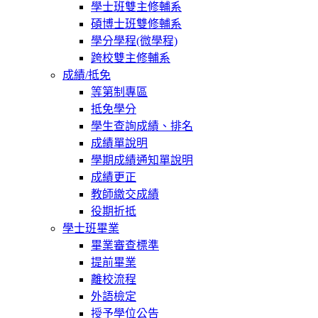
學士班雙主修輔系
碩博士班雙修輔系
學分學程(微學程)
跨校雙主修輔系
成績/抵免
等第制專區
抵免學分
學生查詢成績、排名
成績單說明
學期成績通知單說明
成績更正
教師繳交成績
役期折抵
學士班畢業
畢業審查標準
提前畢業
離校流程
外語檢定
授予學位公告