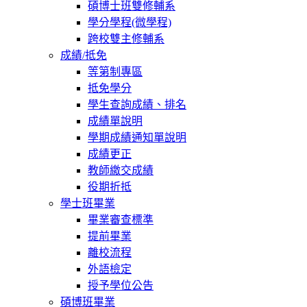
碩博士班雙修輔系
學分學程(微學程)
跨校雙主修輔系
成績/抵免
等第制專區
抵免學分
學生查詢成績、排名
成績單說明
學期成績通知單說明
成績更正
教師繳交成績
役期折抵
學士班畢業
畢業審查標準
提前畢業
離校流程
外語檢定
授予學位公告
碩博班畢業