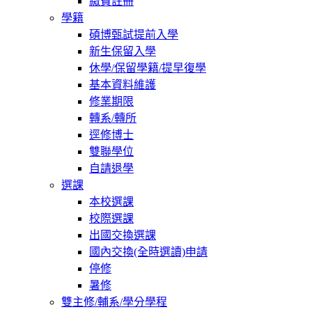
繳費註冊
學籍
碩博甄試提前入學
新生保留入學
休學/保留學籍/提早復學
基本資料維護
修業期限
轉系/轉所
逕修博士
雙聯學位
自請退學
選課
本校選課
校際選課
出國交換選課
國內交換(全時選讀)申請
停修
暑修
雙主修/輔系/學分學程