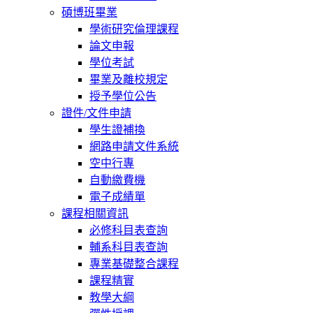
碩博班畢業
學術研究倫理課程
論文申報
學位考試
畢業及離校規定
授予學位公告
證件/文件申請
學生證補換
網路申請文件系統
空中行專
自動繳費機
電子成績單
課程相關資訊
必修科目表查詢
輔系科目表查詢
專業基礎整合課程
課程精實
教學大綱