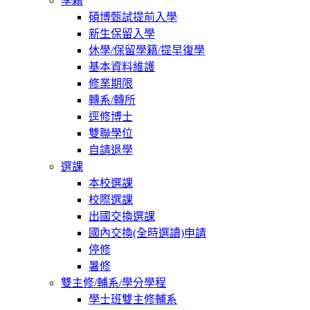
學籍
碩博甄試提前入學
新生保留入學
休學/保留學籍/提早復學
基本資料維護
修業期限
轉系/轉所
逕修博士
雙聯學位
自請退學
選課
本校選課
校際選課
出國交換選課
國內交換(全時選讀)申請
停修
暑修
雙主修/輔系/學分學程
學士班雙主修輔系