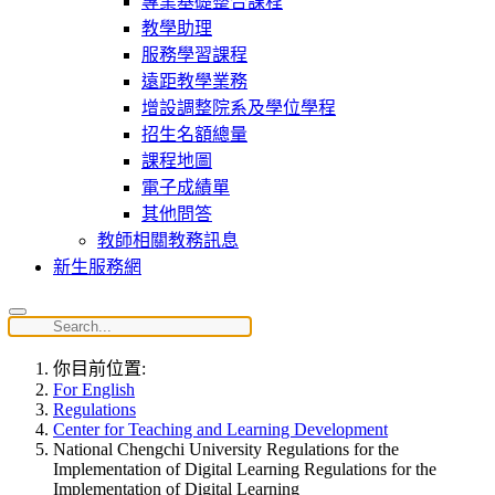
專業基礎整合課程
教學助理
服務學習課程
遠距教學業務
增設調整院系及學位學程
招生名額總量
課程地圖
電子成績單
其他問答
教師相關教務訊息
新生服務網
你目前位置:
For English
Regulations
Center for Teaching and Learning Development
National Chengchi University Regulations for the
Implementation of Digital Learning Regulations for the
Implementation of Digital Learning