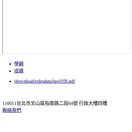
學籍
成績
/download/rulesdata/law01B.pdf
116011台北市文山區指南路二段64號 行政大樓四樓
聯絡我們
Contact