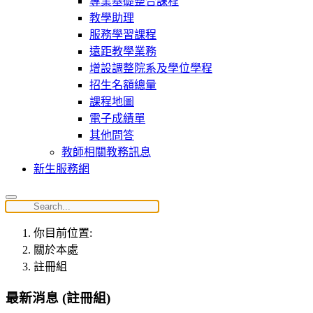
專業基礎整合課程
教學助理
服務學習課程
遠距教學業務
增設調整院系及學位學程
招生名額總量
課程地圖
電子成績單
其他問答
教師相關教務訊息
新生服務網
你目前位置:
關於本處
註冊組
最新消息 (註冊組)