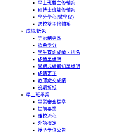
學士班雙主修輔系
碩博士班雙修輔系
學分學程(微學程)
跨校雙主修輔系
成績/抵免
等第制專區
抵免學分
學生查詢成績、排名
成績單說明
學期成績通知單說明
成績更正
教師繳交成績
役期折抵
學士班畢業
畢業審查標準
提前畢業
離校流程
外語檢定
授予學位公告