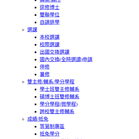
逕修博士
雙聯學位
自請退學
選課
本校選課
校際選課
出國交換選課
國內交換(全時選讀)申請
停修
暑修
雙主修/輔系/學分學程
學士班雙主修輔系
碩博士班雙修輔系
學分學程(微學程)
跨校雙主修輔系
成績/抵免
等第制專區
抵免學分