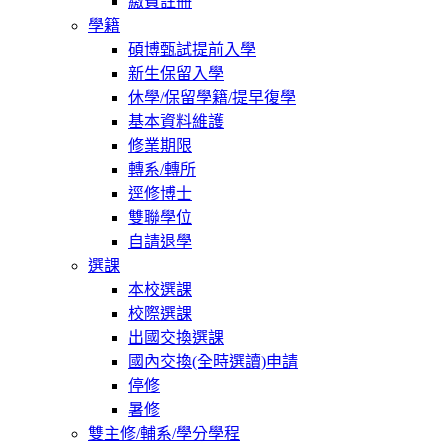
繳費註冊
學籍
碩博甄試提前入學
新生保留入學
休學/保留學籍/提早復學
基本資料維護
修業期限
轉系/轉所
逕修博士
雙聯學位
自請退學
選課
本校選課
校際選課
出國交換選課
國內交換(全時選讀)申請
停修
暑修
雙主修/輔系/學分學程