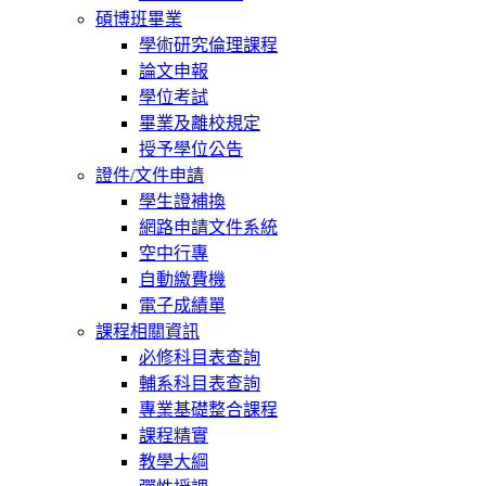
碩博班畢業
學術研究倫理課程
論文申報
學位考試
畢業及離校規定
授予學位公告
證件/文件申請
學生證補換
網路申請文件系統
空中行專
自動繳費機
電子成績單
課程相關資訊
必修科目表查詢
輔系科目表查詢
專業基礎整合課程
課程精實
教學大綱