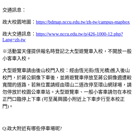
交通訊息：
政大校園地圖：
https://bdmap.nccu.edu.tw/zh-tw/campus-mapbox
政大交通訊息：
https://www.nccu.edu.tw/p/426-1000-12.php?
Lang=zh-tw
※活動當天僅提供報名時登記之大型遊覽車入校，不開放一般
小客車入校。
大型遊覽車請由後山校門入校：經由恆光街(恆光橋)進入後山
校門，於蔣公銅像下車後，並將遊覽車停放至蔣公銅像週遭較
寬闊的道路，若無位置請經由環山二道改停至環山網球場，請
勿停放於校園公車車站。大型遊覽車、一般小客車請勿在本校
正門口臨停上下車
(
可至萬興國小附近上下車步行至本校正
門
)
。
Q:政大附近有哪些停車場呢?