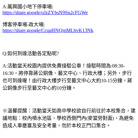
A:萬興國小地下停車場|
https://share.google/oJzZYbsN9Su2cFGWe
博客停車場-政大場|
https://share.google/CcqaHNQmMLbvK13Nk
Q:如何到達活動各定點呢?
A:活動當天校園內提供免費接駁公車！接駁時間為:08:30-
16:30，將停靠蔣公銅像、藝文中心、行政大樓；另外，步行
也可到達喔！由行政大樓步行至藝文中心大約10-15分鐘，蔣
公銅像步行至藝文中心約10分鐘。
※溫馨提醒：活動當天如高中學校欲自行前往於本校集合，建
議地點：校內噴水池區、學校西側門內
(
麥當勞對面
)
，為避免
造成人車壅塞及安全考量，勿於本校正門口集合。