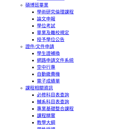
碩博班畢業
學術研究倫理課程
論文申報
學位考試
畢業及離校規定
授予學位公告
證件/文件申請
學生證補換
網路申請文件系統
空中行專
自動繳費機
電子成績單
課程相關資訊
必修科目表查詢
輔系科目表查詢
專業基礎整合課程
課程精實
教學大綱