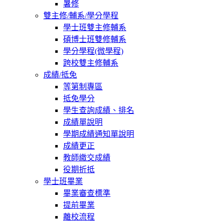
暑修
雙主修/輔系/學分學程
學士班雙主修輔系
碩博士班雙修輔系
學分學程(微學程)
跨校雙主修輔系
成績/抵免
等第制專區
抵免學分
學生查詢成績、排名
成績單說明
學期成績通知單說明
成績更正
教師繳交成績
役期折抵
學士班畢業
畢業審查標準
提前畢業
離校流程