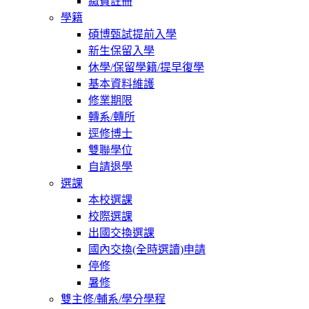
繳費註冊
學籍
碩博甄試提前入學
新生保留入學
休學/保留學籍/提早復學
基本資料維護
修業期限
轉系/轉所
逕修博士
雙聯學位
自請退學
選課
本校選課
校際選課
出國交換選課
國內交換(全時選讀)申請
停修
暑修
雙主修/輔系/學分學程