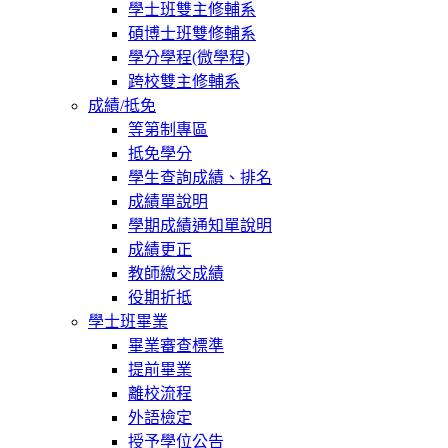
學士班雙主修輔系
碩博士班雙修輔系
學分學程(微學程)
跨校雙主修輔系
成績/抵免
等第制專區
抵免學分
學生查詢成績、排名
成績單說明
學期成績通知單說明
成績更正
教師繳交成績
役期折抵
學士班畢業
畢業審查標準
提前畢業
離校流程
外語檢定
授予學位公告