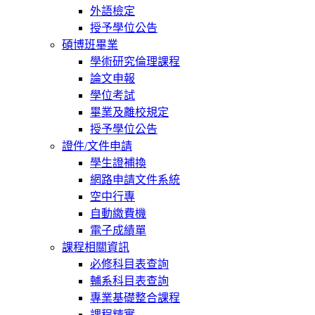
外語檢定
授予學位公告
碩博班畢業
學術研究倫理課程
論文申報
學位考試
畢業及離校規定
授予學位公告
證件/文件申請
學生證補換
網路申請文件系統
空中行專
自動繳費機
電子成績單
課程相關資訊
必修科目表查詢
輔系科目表查詢
專業基礎整合課程
課程精實