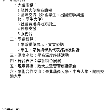
一、大會服務：
1.
親善大使校系簡報
2.
國際交流（
外國學生、出國遊學與進
修、學生大使
）
3.
社會實踐與地方創生
4.
醫療支援
5.
服務台
二、學系博覽：
1.
學系攤位展示、文宣發送
2.
學生、家長與學系代表諮詢及對話
三、深度座談：學系深度座談活動
四、舞台表演：學系特色展演
五、現場轉播：政大之聲實習廣播電台
六、學術合作交流：臺北藝術大學、中央大學、陽明交
通大學