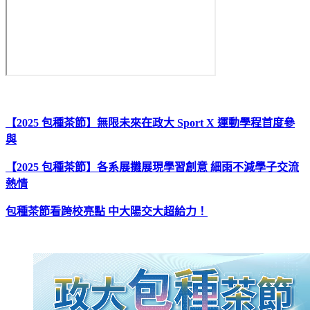
【2025 包種茶節】無限未來在政大 Sport X 運動學程首度參
與
【2025 包種茶節】各系展攤展現學習創意 細雨不減學子交流
熱情
包種茶節看跨校亮點 中大陽交大超給力！