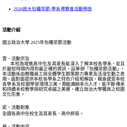
2026政大包種茶節-學系博覽會活動預告
活動介紹
國立政治大學
2025
年包種茶節活動
壹、活動宗旨
本校為增進
高中生及其家長能深入了解本校各學
系，
並且
於最短時間內得到最正確的資訊，茲舉辦「包種茶節活動
」
。
本活動係由教職員工與全體學生群策群力
專業及活潑
生動之表
現，
面對面提供本校各學系之特色介紹和解
說，
親身感受本
校
各學系及校園學習環境之
美。
期能廣納多元人才
，
能不斷傳承
和持
續本校教學
與研究卓越之美譽，確立政治大學獨具之校園
文化形象。
貳、活動對象
全國各高中在校生及其家長、高中師長。
參、活動內容