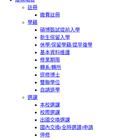
註冊
繳費註冊
學籍
碩博甄試提前入學
新生保留入學
休學/保留學籍/提早復學
基本資料維護
修業期限
轉系/轉所
逕修博士
雙聯學位
自請退學
選課
本校選課
校際選課
出國交換選課
國內交換(全時選讀)申請
停修