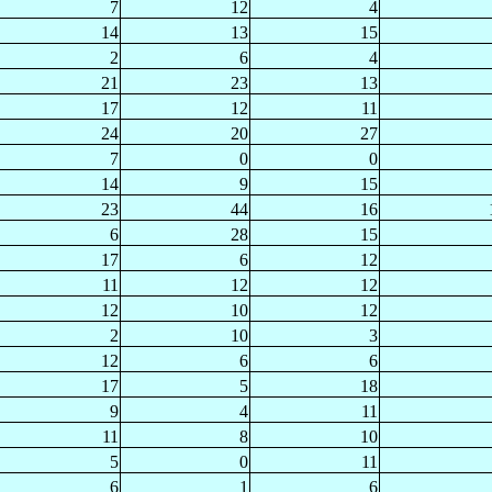
7
12
4
14
13
15
2
6
4
21
23
13
17
12
11
24
20
27
7
0
0
14
9
15
23
44
16
6
28
15
17
6
12
11
12
12
12
10
12
2
10
3
12
6
6
17
5
18
9
4
11
11
8
10
5
0
11
6
1
6