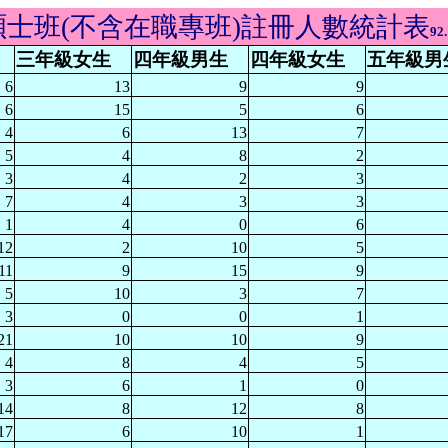
學期碩士班(不含在職專班)註冊人數統計表
92.
三年級女生
四年級男生
四年級女生
五年級男
6
13
9
9
6
15
5
6
4
6
13
7
5
4
8
2
3
4
2
3
7
4
3
3
1
4
0
6
12
2
10
5
11
9
15
9
5
10
3
7
3
0
0
1
21
10
10
9
4
8
4
5
3
6
1
0
14
8
12
8
17
6
10
1