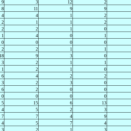
9
3
12
2
8
11
9
9
4
4
1
2
2
1
1
2
2
2
1
0
1
4
0
1
0
0
0
0
2
2
1
1
18
9
3
0
3
2
1
1
1
2
1
0
6
4
2
2
3
2
3
0
6
2
0
0
0
0
0
0
5
15
6
13
4
5
2
3
7
7
4
9
4
5
7
4
3
2
1
3