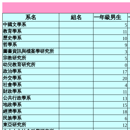
系名
組名
一年級男生
中國文學系
5
教育學系
11
歷史學系
10
哲學系
9
圖書資訊與檔案學研究所
3
宗教研究所
5
幼兒教育研究所
0
政治學系
17
外交學系
20
社會學系
4
財政學系
11
公共行政學系
13
地政學系
15
經濟學系
18
民族學系
6
東亞研究所
12