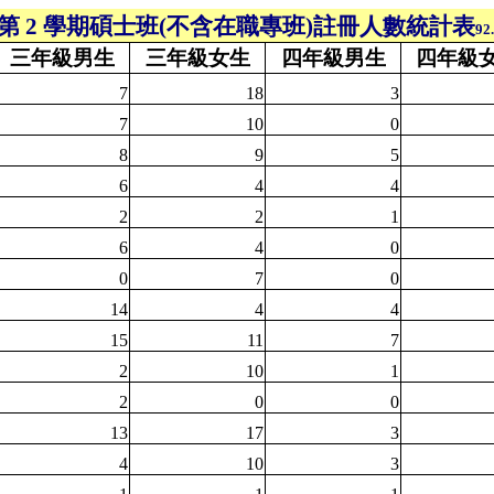
度第 2 學期碩士班(不含在職專班)註冊人數統計表
92
三年級男生
三年級女生
四年級男生
四年級
7
18
3
7
10
0
8
9
5
6
4
4
2
2
1
6
4
0
0
7
0
14
4
4
15
11
7
2
10
1
2
0
0
13
17
3
4
10
3