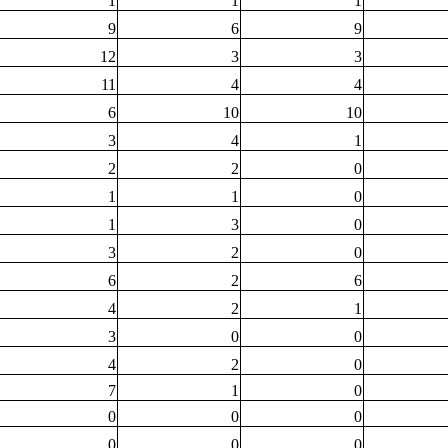
1
1
1
9
6
9
12
3
3
11
4
4
6
10
10
3
4
1
2
2
0
1
1
0
1
3
0
3
2
0
6
2
6
4
2
1
3
0
0
4
2
0
7
1
0
0
0
0
0
0
0