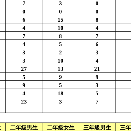
7
3
0
0
0
0
6
15
8
4
10
4
7
8
7
4
5
6
3
2
3
3
10
4
27
13
21
5
9
9
9
5
3
4
18
5
23
3
7
生
二年級男生
二年級女生
三年級男生
三年