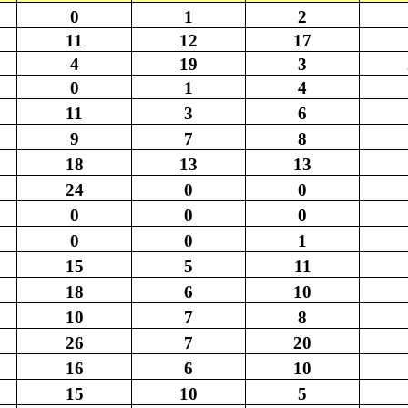
0
1
2
11
12
17
4
19
3
0
1
4
11
3
6
9
7
8
18
13
13
24
0
0
0
0
0
0
0
1
15
5
11
18
6
10
10
7
8
26
7
20
16
6
10
15
10
5