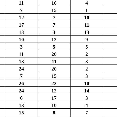
11
16
4
7
15
1
12
7
10
17
7
11
13
3
13
10
12
9
3
5
5
11
20
2
13
11
3
24
20
2
7
15
3
26
22
10
24
12
14
6
17
3
13
10
4
15
8
7