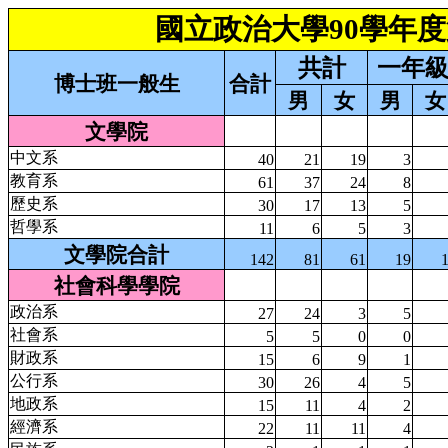
國立政治大學90學年
共計
一年
博士班一般生
合計
男
女
男
女
文學院
中文系
40
21
19
3
教育系
61
37
24
8
歷史系
30
17
13
5
哲學系
11
6
5
3
文學院合計
142
81
61
19
社會科學學院
政治系
27
24
3
5
社會系
5
5
0
0
財政系
15
6
9
1
公行系
30
26
4
5
地政系
15
11
4
2
經濟系
22
11
11
4