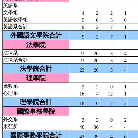
英語系
文學組
4
2
2
1
英語教學組
5
0
5
0
英語系合計
9
2
7
1
外國語文學院合計
9
2
7
1
法學院
法律系
23
20
3
4
法律系合計
23
20
3
4
法學院合計
23
20
3
4
理學院
應數系
2
2
0
1
心理系
16
4
12
1
理學院合計
18
6
12
2
國際事務學院
外交系
3
3
0
2
東亞所
40
36
4
4
國際事務學院合計
43
39
4
6