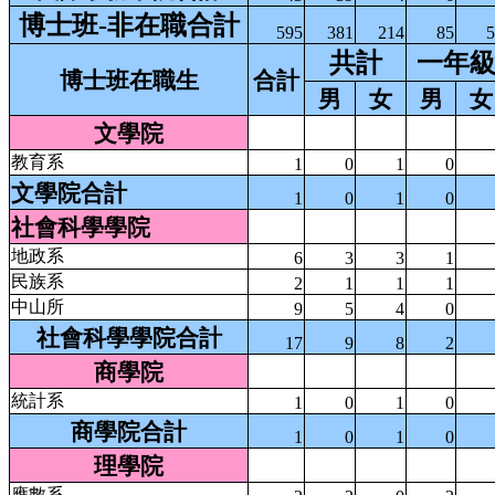
博士班-非在職合計
595
381
214
85
5
共計
一年
博士班在職生
合計
男
女
男
女
文學院
教育系
1
0
1
0
文學院合計
1
0
1
0
社會科學學院
地政系
6
3
3
1
民族系
2
1
1
1
中山所
9
5
4
0
社會科學學院合計
17
9
8
2
商學院
統計系
1
0
1
0
商學院合計
1
0
1
0
理學院
應數系