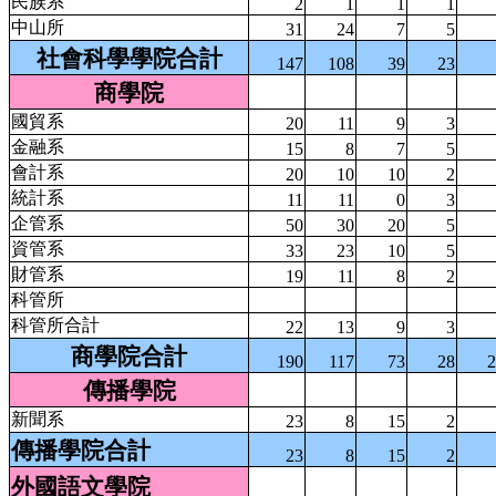
民族系
2
1
1
1
中山所
31
24
7
5
社會科學學院合計
147
108
39
23
商學院
國貿系
20
11
9
3
金融系
15
8
7
5
會計系
20
10
10
2
統計系
11
11
0
3
企管系
50
30
20
5
資管系
33
23
10
5
財管系
19
11
8
2
科管所
科管所合計
22
13
9
3
商學院合計
190
117
73
28
2
傳播學院
新聞系
23
8
15
2
傳播學院合計
23
8
15
2
外國語文學院