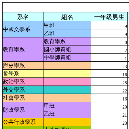
系名
組名
一年級男生
甲班
9
中國文學系
乙班
9
教育學系
0
教育學系
國小師資組
2
中學師資組
1
歷史學系
23
哲學系
16
政治學系
25
外交學系
22
社會學系
16
甲班
20
財政學系
乙班
21
公共行政學系
23