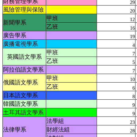
財務管理學系
29
風險管理與保險
20
甲班
12
新聞學系
乙班
16
廣告學系
19
廣播電視學系
4
甲班
7
英國語文學系
乙班
5
阿拉伯語文學系
7
甲班
10
俄國語文學系
乙班
6
日本語文學系
8
韓國語文學系
9
土耳其語文學系
9
法學組
23
法律學系
財經法組
28