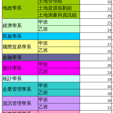
土地管理組
16
地政學系
土地資源規劃組
21
土地測量與資訊組
29
甲班
25
經濟學系
乙班
24
民族學系
16
甲班
21
國際貿易學系
乙班
16
金融學系
22
甲班
26
會計學系
乙班
24
統計學系
19
甲班
20
企業管理學系
乙班
18
甲班
39
資訊管理學系
乙班
32