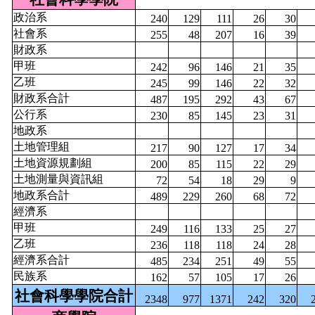
政治系
240
129
111
26
30
社會系
255
48
207
16
39
財政系
甲班
242
96
146
21
35
乙班
245
99
146
22
32
財政系合計
487
195
292
43
67
公行系
230
85
145
23
31
地政系
土地管理組
217
90
127
17
34
土地資源規劃組
200
85
115
22
29
土地測量與資訊組
72
54
18
29
9
地政系合計
489
229
260
68
72
經濟系
甲班
249
116
133
25
27
乙班
236
118
118
24
28
經濟系合計
485
234
251
49
55
民族系
162
57
105
17
26
社會科學學院合計
2348
977
1371
242
320