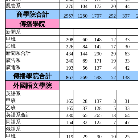
風管系
276
104
172
20
44
商學院合計
2957
1250
1707
292
397
傳播學院
新聞系
甲班
208
60
148
12
33
乙班
226
84
142
17
30
新聞系合計
434
144
290
29
63
廣告系
240
69
171
19
33
廣電系
193
56
137
4
42
傳播學院合計
867
269
598
52
138
外國語文學院
英語系
甲班
165
28
137
8
31
乙班
165
37
128
5
33
英語系合計
330
65
265
13
64
阿語系
154
32
122
7
47
俄語系
甲班
119
29
90
10
25