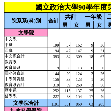
國立政治大學90學年
共計
一年級
院系系
(
科
)
別
合計
男
女
男
女
文學院
中文系
甲班
199
37
162
9
36
乙班
194
47
147
9
31
中文系合計
393
84
309
18
67
教育系
教育學系
19
6
13
0
0
國小師資組
144
20
124
2
26
中學師資組
156
33
123
1
30
教育系合計
319
59
260
3
56
歷史系
252
115
137
25
36
哲學系
227
73
154
17
46
文學院合計
1191
331
860
63
205
社會科學學院