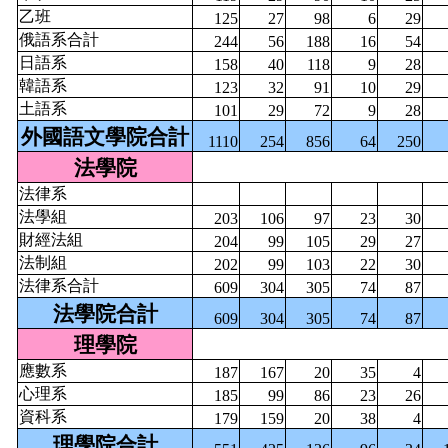
乙班
125
27
98
6
29
俄語系合計
244
56
188
16
54
日語系
158
40
118
9
28
韓語系
123
32
91
10
29
土語系
101
29
72
9
28
外國語文學院合計
1110
254
856
64
250
法學院
法律系
法學組
203
106
97
23
30
財經法組
204
99
105
29
27
法制組
202
99
103
22
30
法律系合計
609
304
305
74
87
法學院合計
609
304
305
74
87
理學院
應數系
187
167
20
35
4
心理系
185
99
86
23
26
資科系
179
159
20
38
4
理學院合計